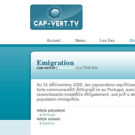
Accueil
News
Les îles
Gl
Emigration
cap-vert.tv
|
Glossaire
|
Lu 7548 fois
Au 31 dÃ©cembre 2005, les capverdiens reprÃ©sent
forte communautÃ© Ã©trangÃ¨re au Portugal, avec
ressortissants installÃ©s lÃ©galement, soit prÃ¨s d
population immigrÃ©e.
Article précédent:
»
Emeute
Article suivant:
»
Epaves