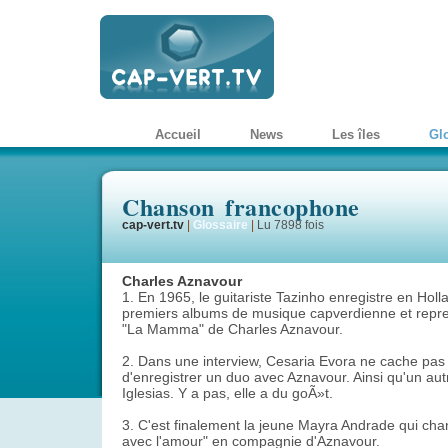
Accueil
News
Les îles
Gl
Chanson francophone
cap-vert.tv
|
Glossaire
|
Lu 7898 fois
Charles Aznavour
1. En 1965, le guitariste Tazinho enregistre en Holl
premiers albums de musique capverdienne et repr
"La Mamma" de Charles Aznavour.
2. Dans une interview, Cesaria Evora ne cache pas
d'enregistrer un duo avec Aznavour. Ainsi qu'un aut
Iglesias. Y a pas, elle a du goÃ»t.
3. C'est finalement la jeune Mayra Andrade qui cha
avec l'amour" en compagnie d'Aznavour.