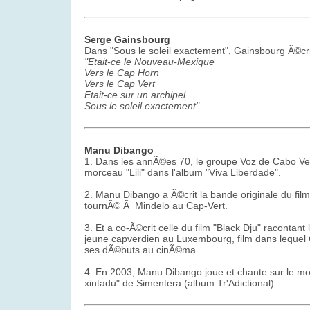
Serge Gainsbourg
Dans "Sous le soleil exactement", Gainsbourg Ã©cri
"Etait-ce le Nouveau-Mexique
Vers le Cap Horn
Vers le Cap Vert
Etait-ce sur un archipel
Sous le soleil exactement"
Manu Dibango
1. Dans les annÃ©es 70, le groupe Voz de Cabo V
morceau "Lili" dans l'album "Viva Liberdade".
2. Manu Dibango a Ã©crit la bande originale du fil
tournÃ© Ã Mindelo au Cap-Vert.
3. Et a co-Ã©crit celle du film "Black Dju" racontant l
jeune capverdien au Luxembourg, film dans lequel 
ses dÃ©buts au cinÃ©ma.
4. En 2003, Manu Dibango joue et chante sur le m
xintadu" de Simentera (album Tr'Adictional).