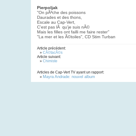
Pierpoljak
"On pÃªche des poissons
Daurades et des thons,
Escale au Cap-Vert,
C'est pas lÃ qu'je suis nÃ©
Mais les filles ont failli me faire rester"
"La mer et les Ã©toiles", CD Stim Turban
Article précédent:
»
CÃ©tacÃ©s
Article suivant:
»
Chimiste
Articles de Cap-Vert TV ayant un rapport:
Mayra Andrade: nouvel album
»