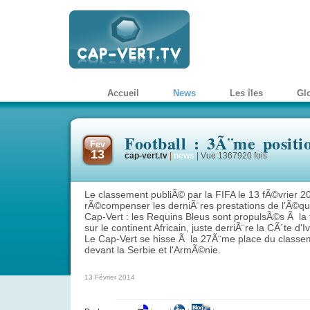
Accueil
News
Les îles
Gl
Football : 3Ã¨me positi
Fev
13
cap-vert.tv
|
news
|
Vue 1367920 fois
Le classement publiÃ© par la FIFA le 13 fÃ©vrier 2
rÃ©compenser les derniÃ¨res prestations de l'Ã©qu
Cap-Vert : les Requins Bleus sont propulsÃ©s Ã la 
sur le continent Africain, juste derriÃ¨re la CÃ´te d'Iv
Le Cap-Vert se hisse Ã la 27Ã¨me place du classe
devant la Serbie et l'ArmÃ©nie.
13 Février 2014