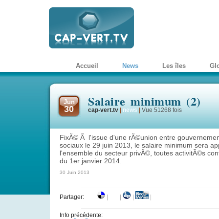
Accueil
News
Les îles
Gl
Salaire minimum (2)
Jun
30
cap-vert.tv
|
news
|
Vue 51268 fois
FixÃ© Ã l'issue d'une rÃ©union entre gouvernement
sociaux le 29 juin 2013, le salaire minimum sera ap
l'ensemble du secteur privÃ©, toutes activitÃ©s con
du 1er janvier 2014.
30 Juin 2013
Partager:
|
|
|
|
Info précédente: