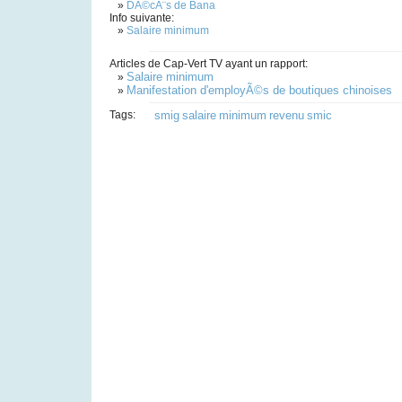
»
DÃ©cÃ¨s de Bana
Info suivante:
»
Salaire minimum
Articles de Cap-Vert TV ayant un rapport:
Salaire minimum
»
Manifestation d'employÃ©s de boutiques chinoises
»
Tags:
smig
salaire
minimum
revenu
smic