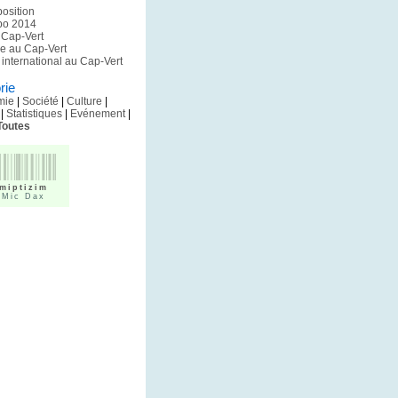
position
xpo 2014
u Cap-Vert
pe au Cap-Vert
international au Cap-Vert
rie
mie
|
Société
|
Culture
|
|
Statistiques
|
Evénement
|
Toutes
miptizim
 Mic Dax