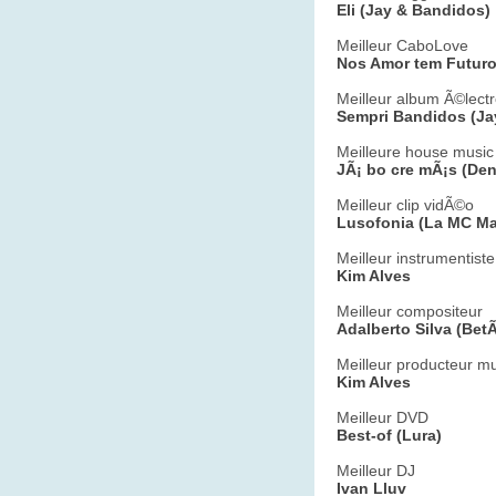
Eli (Jay & Bandidos)
Meilleur CaboLove
Nos Amor tem Futuro
Meilleur album Ã©lect
Sempri Bandidos (Ja
Meilleure house music
JÃ¡ bo cre mÃ¡s (Den
Meilleur clip vidÃ©o
Lusofonia (La MC Ma
Meilleur instrumentiste
Kim Alves
Meilleur compositeur
Adalberto Silva (BetÃ
Meilleur producteur mu
Kim Alves
Meilleur DVD
Best-of (Lura)
Meilleur DJ
Ivan Lluv