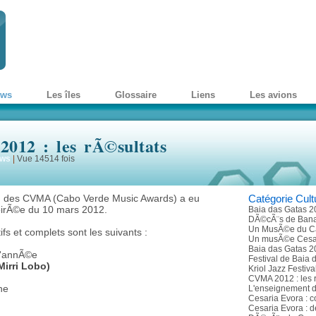
ews
Les îles
Glossaire
Liens
Les avions
012 : les rÃ©sultats
ws
|
Vue 14514 fois
n des CVMA (Cabo Verde Music Awards) a eu
Catégorie Cult
soirÃ©e du 10 mars 2012.
Baia das Gatas 2
DÃ©cÃ¨s de Ban
Un MusÃ©e du C
ifs et complets sont les suivants :
Un musÃ©e Cesa
Baia das Gatas 2
l'annÃ©e
Festival de Baia
irri Lobo)
Kriol Jazz Festiv
CVMA 2012 : les 
ne
L'enseignement d
Cesaria Evora : 
Cesaria Evora : d