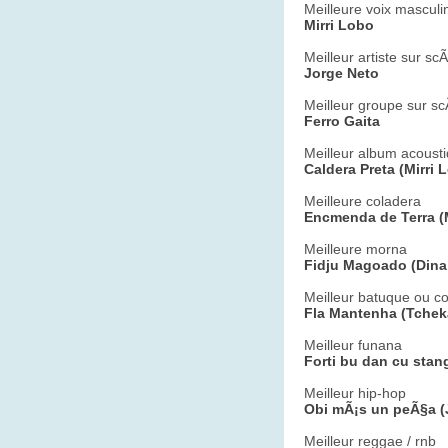
Meilleure voix masculi
Mirri Lobo
Meilleur artiste sur sc
Jorge Neto
Meilleur groupe sur s
Ferro Gaita
Meilleur album acoust
Caldera Preta (Mirri 
Meilleure coladera
Encmenda de Terra (M
Meilleure morna
Fidju Magoado (Dina
Meilleur batuque ou c
Fla Mantenha (Tchek
Meilleur funana
Forti bu dan cu stan
Meilleur hip-hop
Obi mÃ¡s un peÃ§a (
Meilleur reggae / rnb