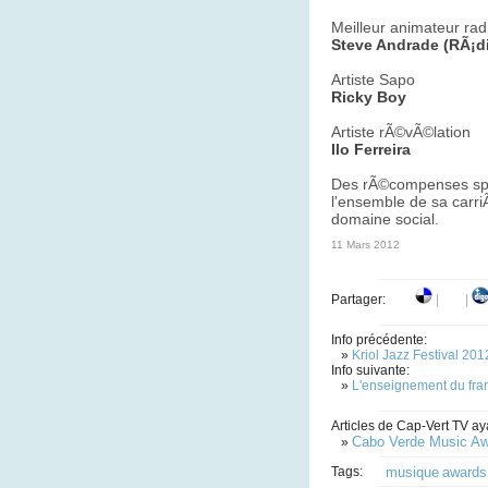
Meilleur animateur rad
Steve Andrade (RÃ¡d
Artiste Sapo
Ricky Boy
Artiste rÃ©vÃ©lation
Ilo Ferreira
Des rÃ©compenses spÃ
l'ensemble de sa carri
domaine social.
11 Mars 2012
Partager:
|
|
Info précédente:
»
Kriol Jazz Festival 201
Info suivante:
»
L'enseignement du fra
Articles de Cap-Vert TV ay
Cabo Verde Music A
»
Tags:
musique
awards