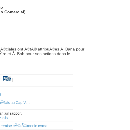
io
io Comercial)
©ciales ont Ã©tÃ© attribuÃ©es Ã Bana pour
Ã¨re et Ã Bob pour ses actions dans le
|
|
2
nÃ§ais au Cap-Vert
ant un rapport:
wards
remise
cÃ©rÃ©monie
cvma