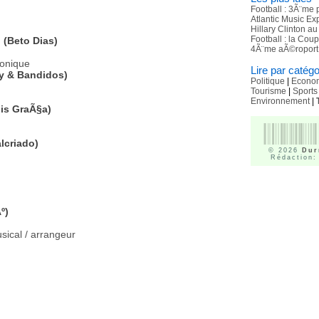
Football : 3Ã¨me 
Atlantic Music E
Hillary Clinton a
Football : la Cou
 (Beto Dias)
4Ã¨me aÃ©roport 
ronique
Lire par catégo
y & Bandidos)
Politique
|
Econo
Tourisme
|
Sports
Environnement
|
is GraÃ§a)
lcriado)
© 2026
Dur
Rédaction:
º)
sical / arrangeur