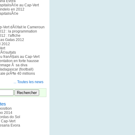
ria Evora
spitalisÃ©e au Cap-Vert
indelo en 2012
spitalisÃ©e
p-Vert dÃ©fait le Cameroun
012 : la programmation
2 : l'affiche
 das Gatas 2012
al 2012
ert
rÃ©sultats
u franÃ§ais au Cap-Vert
ntation en forte hausse
mmage Ã sa diva
adagascar (football)
le prÃªte 40 millions
... Toutes les news
tes
position
xpo 2014
ordas do Sol
u Cap-Vert
esaria Evora