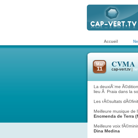
Accueil
N
CVMA 2
Mar
11
cap-vert.tv
|
ne
La deuxiÃ¨me Ã©ditio
lieu Ã Praia dans la 
Les rÃ©sultats dÃ©finit
Meilleure musique de 
Encmenda de Terra (M
Meilleure voix fÃ©mini
Dina Medina