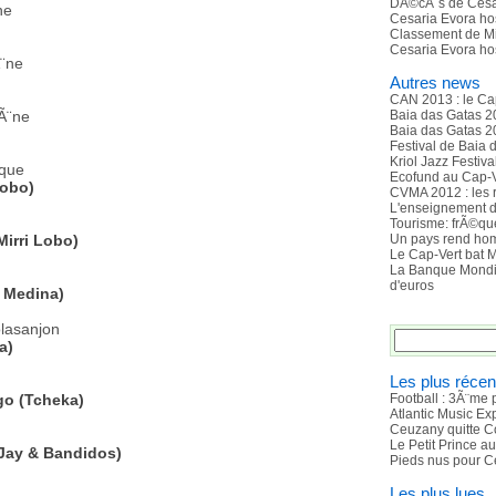
DÃ©cÃ¨s de Cesa
ne
Cesaria Evora ho
Classement de M
Cesaria Evora ho
Ã¨ne
Autres news
CAN 2013 : le Ca
cÃ¨ne
Baia das Gatas 2
Baia das Gatas 201
Festival de Baia
Kriol Jazz Festiv
ique
Ecofund au Cap-V
Lobo)
CVMA 2012 : les 
L'enseignement d
Tourisme: frÃ©que
irri Lobo)
Un pays rend ho
Le Cap-Vert bat M
La Banque Mondia
d'euros
 Medina)
olasanjon
a)
Les plus récen
go (Tcheka)
Football : 3Ã¨me 
Atlantic Music E
Ceuzany quitte C
Le Petit Prince a
Jay & Bandidos)
Pieds nus pour C
Les plus lues