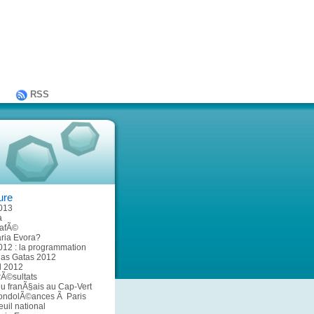
RSS
ure
013
a
afÃ©
ria Evora?
012 : la programmation
 das Gatas 2012
al 2012
rÃ©sultats
u franÃ§ais au Cap-Vert
condolÃ©ances Ã Paris
euil national