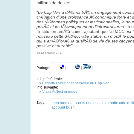
millions de dollars.
"
Le Cap Vert a dÃ©montrÃ© un engagement consta
crÃ©ation d'une croissance Ã©conomique forte et d
des rÃ©formes politiques et institutionnelles, le sou
privÃ© et le dÃ©veloppement d'infrastructures
", a 
l'institution amÃ©ricaine, ajoutant que "
le MCC est f
nouveau cette dÃ©mocratie stable, un modÃ¨le pour
qui a amÃ©liorÃ© la qualitÃ© de vie de ses citoyen
positive et durable
".
16 Décembre 2011
Partager:
|
|
|
|
Info précédente:
»
Cesaria Evora hospitalisÃ©e au Cap-Vert
Info suivante:
»
Visas Ã©lectroniques
Tags:
mca
mcc
etats-unis
usa
eua
diplomatie
aide
mil
account
bush