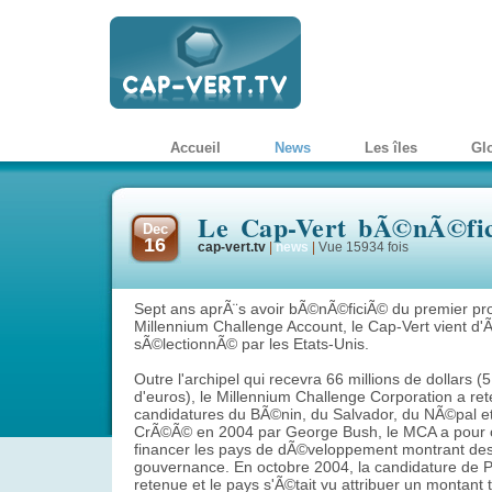
Accueil
News
Les îles
Gl
Le Cap-Vert bÃ©nÃ©fi
Dec
16
cap-vert.tv
|
news
|
Vue 15934 fois
Sept ans aprÃ¨s avoir bÃ©nÃ©ficiÃ© du premier p
Millennium Challenge Account, le Cap-Vert vient d
sÃ©lectionnÃ© par les Etats-Unis.
Outre l'archipel qui recevra 66 millions de dollars (5
d'euros), le Millennium Challenge Corporation a ret
candidatures du BÃ©nin, du Salvador, du NÃ©pal e
CrÃ©Ã© en 2004 par George Bush, le MCA a pour o
financer les pays de dÃ©veloppement montrant de
gouvernance. En octobre 2004, la candidature de P
retenue et le pays s'Ã©tait vu attribuer un montant 