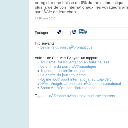
enregistre une baisse de 6% du trafic domestique :
plus large de vols internationaux, les voyageurs arr
sur l'Ã®le de leur choix.
01 Février 2013
Partager:
|
|
|
|
Info suivante:
»
Le chiffre du jour : aÃ©ronautique
Articles de Cap-Vert TV ayant un rapport:
Tourisme: frÃ©quentation en forte hausse
»
Le chiffre du jour : aÃ©ronautique
»
Tourisme : le chiffre du jour
»
Le chiffre du jour : tourisme
»
4Ã¨me aÃ©roport international au Cap-Vert
»
SÃ£o Vicente attend son aÃ©roport international
»
Santo AntÃ£o : pas d'international
»
Tags:
aÃ©roport
avions
tacv
tourisme
charters