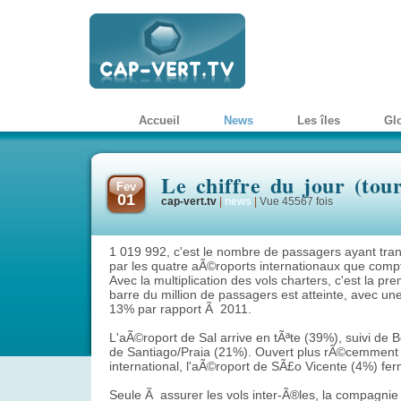
Accueil
News
Les îles
Gl
Le chiffre du jour (tou
Fev
01
cap-vert.tv
|
news
|
Vue 45567 fois
1 019 992, c'est le nombre de passagers ayant tra
par les quatre aÃ©roports internationaux que compt
Avec la multiplication des vols charters, c'est la pre
barre du million de passagers est atteinte, avec u
13% par rapport Ã 2011.
L'aÃ©roport de Sal arrive en tÃªte (39%), suivi de 
de Santiago/Praia (21%). Ouvert plus rÃ©cemment a
international, l'aÃ©roport de SÃ£o Vicente (4%) fer
Seule Ã assurer les vols inter-Ã®les, la compagni