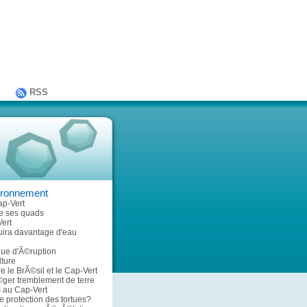
RSS
ironnement
p-Vert
le ses quads
ert
uira davantage d'eau
que d'Ã©ruption
lture
e le BrÃ©sil et le Cap-Vert
©ger tremblement de terre
s au Cap-Vert
e protection des tortues?