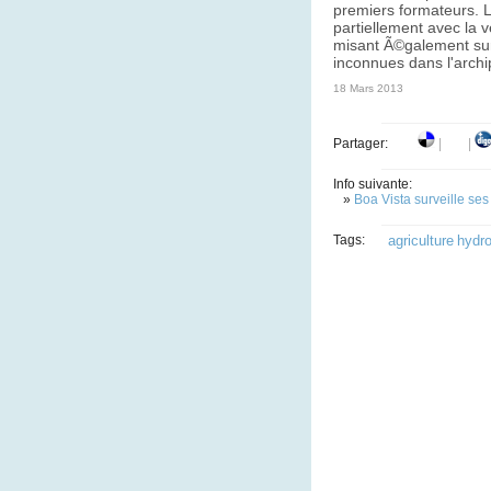
premiers formateurs. L
partiellement avec la 
misant Ã©galement sur
inconnues dans l'archi
18 Mars 2013
Partager:
|
|
Info suivante:
»
Boa Vista surveille se
Tags:
agriculture
hydr