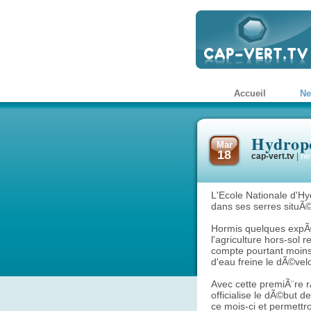
Accueil
N
Hydrop
Mar
18
cap-vert.tv
|
ne
L'Ecole Nationale d'Hy
dans ses serres situÃ©
Hormis quelques expÃ©
l'agriculture hors-sol 
compte pourtant moins
d'eau freine le dÃ©v
Avec cette premiÃ¨re 
officialise le dÃ©but 
ce mois-ci et permettr