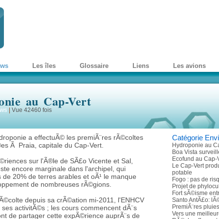
ews
Les îles
Glossaire
Liens
Les avions
onie au Cap-Vert
ws
|
Vue 42460 fois
droponie a effectuÃ© les premiÃ¨res rÃ©coltes
Catégorie Env
es Ã Praia, capitale du Cap-Vert.
Hydroponie au Ca
Boa Vista surveil
Ecofund au Cap-V
riences sur l'Ã®le de SÃ£o Vicente et Sal,
Le Cap-Vert prod
reste encore marginale dans l'archipel, qui
potable
 de 20% de terres arables et oÃ¹ le manque
Fogo : pas de ris
eloppement de nombreuses rÃ©gions.
Projet de phylocu
Fort sÃ©isme entr
rÃ©colte depuis sa crÃ©ation mi-2011, l'ENHCV
Santo AntÃ£o: lÃ
PremiÃ¨res pluie
de ses activitÃ©s ; les cours commencent dÃ¨s
Vers une meilleur
ont de partager cette expÃ©rience auprÃ¨s de