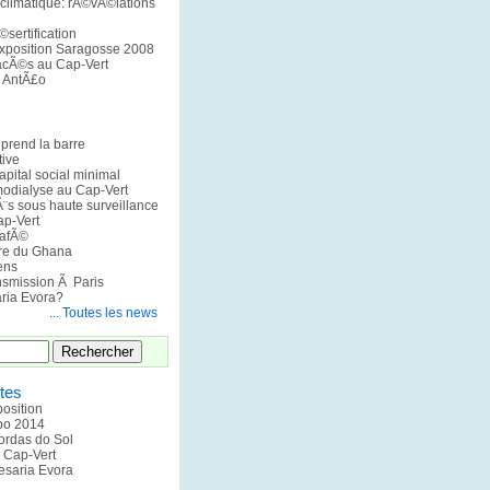
limatique: rÃ©vÃ©lations
©sertification
Exposition Saragosse 2008
acÃ©s au Cap-Vert
 AntÃ£o
 prend la barre
ive
pital social minimal
odialyse au Cap-Vert
¨s sous haute surveillance
p-Vert
afÃ©
ire du Ghana
ens
nsmission Ã Paris
ria Evora?
... Toutes les news
tes
position
xpo 2014
ordas do Sol
u Cap-Vert
esaria Evora