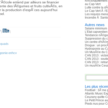
RÃ©chauffement c
'Ã©cole entend par ailleurs se financer
au Cap-Vert
vente des lÃ©gumes et fruits cultivÃ©s, en
Lutte contre la dÃ
 la production d'espÃ¨ces aujourd'hui
Le Cap-Vert Ã l'
pel.
Les requins men
Incendie Ã Santo
Autres news
Salaire minimum
|
|
L'Etat capverdien
Tendance nÃ©gat
Suppression du ca
Un centre d'hÃ©m
s quads
Drogue : un procÃ
Hydroponie au Ca
Un MusÃ©e du C
oponie
enhcv
CAN 2013 : victo
CAN 2013 : souti
CAN 2013 : retra
Un musÃ©e Cesa
Les plus récen
Football : 3Ã¨me 
Atlantic Music E
Ceuzany quitte C
Le Petit Prince a
Pieds nus pour C