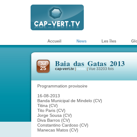
Accueil
News
Les îles
Gl
Baia das Gatas 2013
Jul
25
cap-vert.tv
|
news
|
Vue 33203 fois
Programmation provisoire
16-08-2013
Banda Municipal de Mindelo (CV)
Titina (CV)
Tito Paris (CV)
Jorge Sousa (CV)
Diva Barros (CV)
Constantino Cardoso (CV)
Manecas Matos (CV)