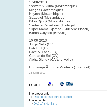
17-08-2013
Stewart Sukuma (Mozambique)
Mingas (Mozambique)
Neyma (Mozambique)
Sizaquiel (Mozambique)
Dilon Djindji (Mozambique)
Santos e Pecadores (Portugal)
Super Mama Djombo (GuinÃ©e Bissau)
Banda Calypso (BrÃ©sil)
19-08-2013
Jorge Neto (CV)
Batchart (CV)
Face Ã Face (FR)
Cordas do Sol (CV)
Alpha Blondy (CÃ´te d'Ivoire)
Hommage Ã Jorge Monteiro (Jotamont)
25 Juillet 2013
Partager:
|
|
|
|
Info précédente:
»
Des concerts contre le cancer
Info suivante:
»
DÃ©cÃ¨s de Bana